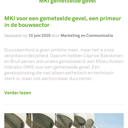
MKI voor een gemetselde gevel, een primeur
in de bouwsector
10 juni 2025
Marketing en Communicatie
Geplaatst op
door
Duurzaamheid is geen ambitie meer, maar het is onze
verantwoordelijkheid. Daarom hebben Caprice Bakstenen
en Bruil samen iets unieks gerealiseerd: een Milieu Kosten
Indicator (MKI) voor een gemetselde gevel. Een
geveloplossing die niet alleen esthetisch en technisch
sterk is, maar ook aantoonbaar duurzamer.
Verder lezen