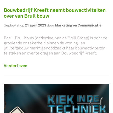
Bouwbedrijf Kreeft neemt bouwactiviteiten
over van Bruil bouw
21 april 2023
Marketing en Communicatie
Geplaatst op
door
Ede – Bruil bouw (onderdeel van de Bruil Groep) is door de
groeiende onzekerheid binnen de woning- en
utiliteitsbouw markt genoodzaakt haar bouwactiviteiten
te staken en over te dragen aan Bouwbedrijf Kreeft.
Verder lezen