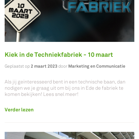
Kiek in de Techniekfabriek - 10 maart
2 maart 2023
Marketing en Communicatie
Geplaatst op
door
Als jij geïnteresseerd bent in een technische baan, dan
nodigen we je graag uit om bij ons in Ede de fabriek te
komen bekijken! Lees snel meer!
Verder lezen