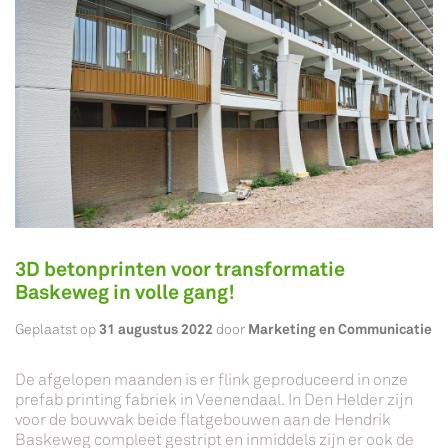
3D betonprinten voor transformatie
Baskeweg in volle gang!
31 augustus 2022
Marketing en Communicatie
Geplaatst op
door
De afgelopen maanden is er flink geproduceerd in onze
prefab printing fabriek in Veenendaal. In Den Helder zijn
voor de bouwvak beide flatgebouwen aan de Hendrik
Baskeweg compleet gestript en inmiddels zijn er ook de