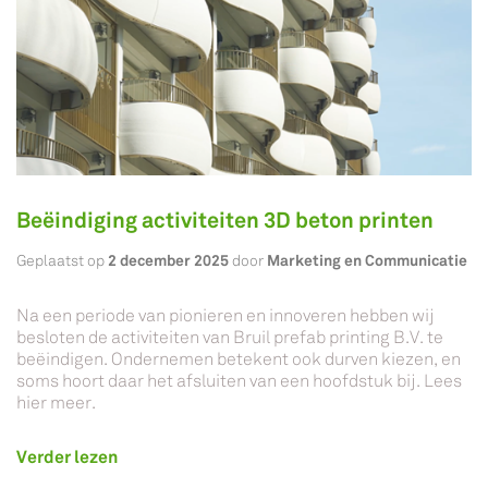
Beëindiging activiteiten 3D beton printen
2 december 2025
Marketing en Communicatie
Geplaatst op
door
Na een periode van pionieren en innoveren hebben wij
besloten de activiteiten van Bruil prefab printing B.V. te
beëindigen. Ondernemen betekent ook durven kiezen, en
soms hoort daar het afsluiten van een hoofdstuk bij. Lees
hier meer.
Verder lezen