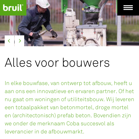
Alles voor bouwers
In elke bouwfase, van ontwerp tot afbouw, heeft u
aan ons een innovatieve en ervaren partner. Of het
nu gaat om woningen of utiliteitsbouw. Wij leveren
een totaalpakket van betonmortel, droge mortel
en (architectonisch) prefab beton. Bovendien zijn
we onder de merknaam Coba succesvol als
leverancier in de afbouwmarkt.