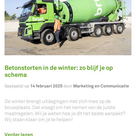
Betonstorten in de winter: zo blijf je op
schema
14 februari 2025
Marketing en Communicatie
Geplaatst op
door
De winter brengt uitdagingen met zich mee op de
bouwplaats. Dat vraagt om het nemen van de juiste
maatregelen. Wil je weten hoe je dit het beste aanpakt?
Wij staan klaar om je te helpen!
Verder lezen