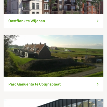
Oostflank te Wijchen
Parc Ganuenta te Colijnsplaat