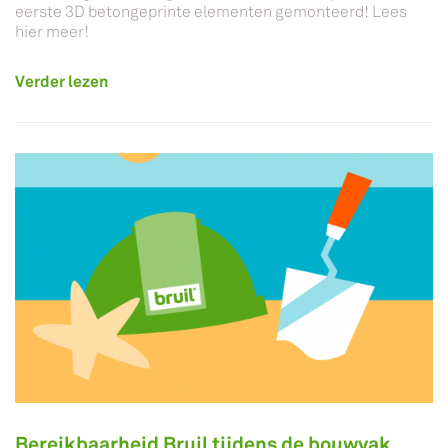
eerste 3D betongeprinte elementen gemonteerd! Lees
hier meer!
Verder lezen
Bereikbaarheid Bruil tijdens de bouwvak