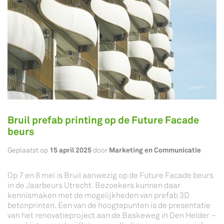
Bruil prefab printing op de Future Facade
beurs
15 april 2025
Marketing en Communicatie
Geplaatst op
door
Op 7 en 8 mei is Bruil aanwezig op de Future Facade beurs
in de Jaarbeurs Utrecht. Bezoekers kunnen daar
kennismaken met de mogelijkheden van prefab 3D
betonprinten. Een van de hoogtepunten is de presentatie
van het renovatieproject aan de Baskeweg in Den Helder –