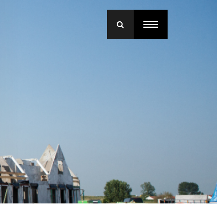
menu
roep Betonmortel
j Bruil
ice