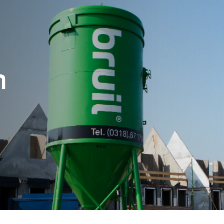
Service
Productg
n
Werken bi
Silo-serv