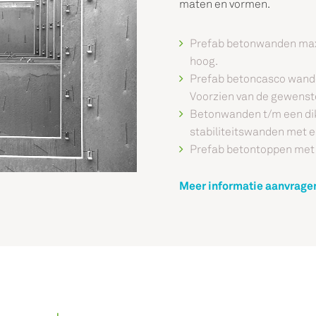
maten en vormen.
Prefab betonwanden max
hoog.
Prefab betoncasco wand
Voorzien van de gewenste 
Betonwanden t/m een di
stabiliteitswanden met 
Prefab betontoppen met
Meer informatie aanvrage