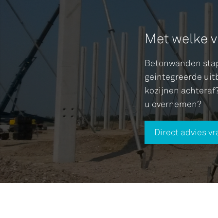
Met welke v
Betonwanden stape
geintegreerde uit
kozijnen achteraf?
u overnemen?
Direct advies v