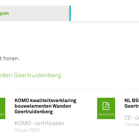
ppen
t horen.
anden Geertruidenberg
KOMO kwaliteitsverklaring
NL BS
bouwelementen Wanden
Geert
Geertruidenberg
oad
Download
CE- c
KOMO- certificaten
13/maa
18/juli/2023