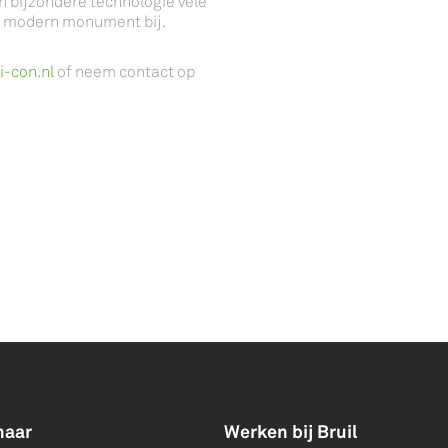
en bijzondere technologie vele
en modern monument bij.
-con.nl
of neem contact op
naar
Werken bij Bruil