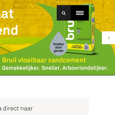
menu
roep Betonmortel
j Bruil
ice
 direct naar