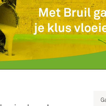
Service
Productg
Werken bi
Silo-serv
Ga