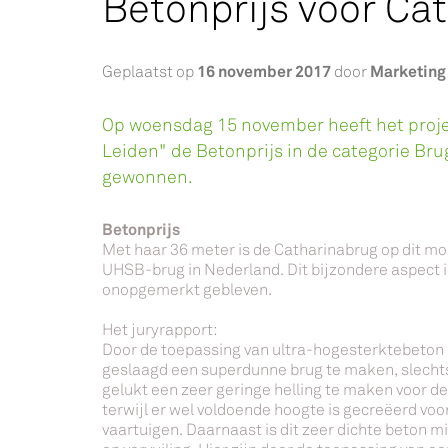
Betonprijs voor Ca
16 november 2017
Marketing
Geplaatst op
door
Op woensdag 15 november heeft het proje
Leiden" de Betonprijs in de categorie Br
gewonnen.
Betonprijs
Met haar 36 meter is de Catharinabrug op dit m
UHSB-brug in Nederland. Dit bijzondere aspect i
onopgemerkt gebleven.
Het juryrapport:
Door de toepassing van ultra-hogesterktebeton 
geslaagd een superdunne brug te maken, slechts 
gelukt een zeer geringe helling te maken voor de
terwijl er wel voldoende hoogte is gecreëerd voo
vaartuigen. Daarnaast is dit zeer dichte beton m