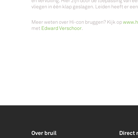
en vervuiling. Hier zijn door de toepassing van e
vliegen in één klap geslagen. Leiden heeft er e
Meer weten over Hi-con bruggen? Kijk op
www.hi
met
Edward Verschoor
.
Over bruil
Direct 