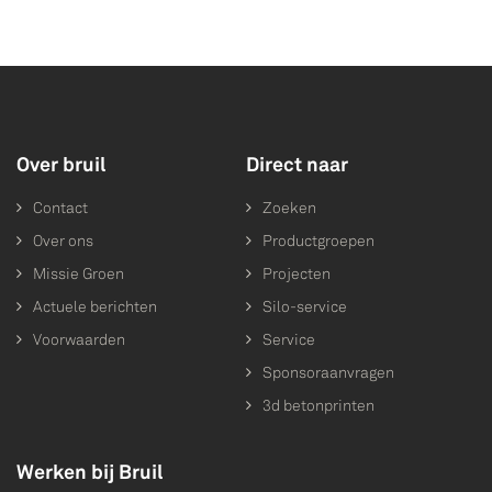
Over bruil
Direct naar
Contact
Zoeken
Over ons
Productgroepen
Missie Groen
Projecten
Actuele berichten
Silo-service
Voorwaarden
Service
Sponsoraanvragen
3d betonprinten
Werken bij Bruil