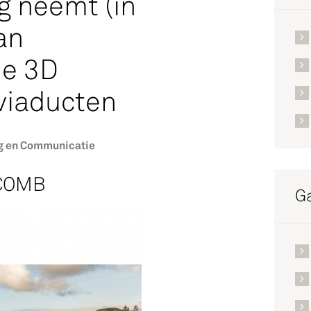
ng neemt (in
an
ie 3D
 viaducten
g en Communicatie
YCOMB
Ga