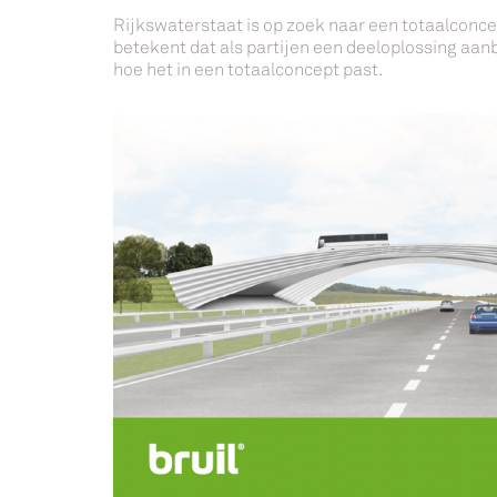
Rijkswaterstaat is op zoek naar een totaalconce
betekent dat als partijen een deeloplossing aa
hoe het in een totaalconcept past.