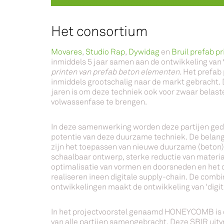
Het consortium
Movares
,
Studio Rap
,
Dywidag
en
Bruil prefab pr
inmiddels 5 jaar samen aan de ontwikkeling van
printen van prefab beton elementen.
Het prefab 
inmiddels grootschalig naar de markt gebracht.
jaren is om deze techniek ook voor zwaar belast
volwassenfase te brengen.
In deze samenwerking worden deze partijen ge
potentie van deze duurzame techniek. De belang
zijn het toepassen van nieuwe duurzame (beton
schaalbaar ontwerp, sterke reductie van materi
optimalisatie van vormen en doorsneden en het
realiseren ineen digitale supply-chain. De com
ontwikkelingen maakt de ontwikkeling van ‘digita
In het projectvoorstel genaamd HONEYCOMB is d
van alle partijen samengebracht. Deze SBIR uitv