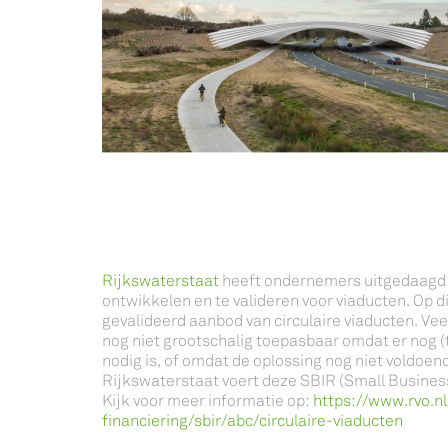
Rijkswaterstaat
heeft ondernemers uitgedaagd o
ontwikkelen en te valideren voor viaducten. Op 
gevalideerd aanbod van circulaire viaducten. Ve
nog niet grootschalig toepasbaar omdat er nog 
nodig is, of omdat de oplossing nog niet voldoend
Rijkswaterstaat voert deze SBIR (Small Business
Kijk voor meer informatie op:
https://www.rvo.nl
financiering/sbir/abc/circulaire-viaducten