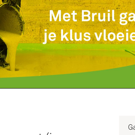
Service
Productg
Werken bi
Silo-serv
Ga