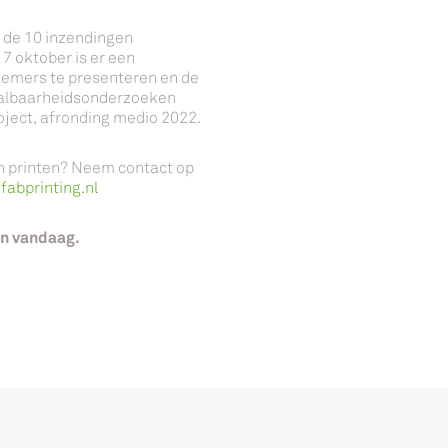
n de 10 inzendingen
7 oktober is er een
emers te presenteren en de
haalbaarheidsonderzoeken
oject, afronding medio 2022.
n printen? Neem contact op
abprinting.nl
in vandaag.