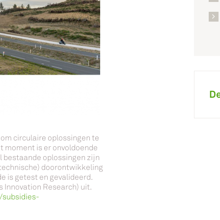
De
m circulaire oplossingen te
dit moment is er onvoldoende
el bestaande oplossingen zijn
(technische) doorontwikkeling
e is getest en gevalideerd.
 Innovation Research) uit.
/subsidies-