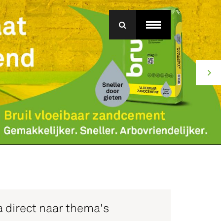
menu
roep Betonmortel
j Bruil
ice
 direct naar thema's