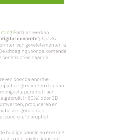
inting
Partijen werken
‘digital concrete’;
het 3D-
printen van gevelelementen is
 De uitdaging voor de komende
e constructies naar de
dreven door de enorme
rijkste ingrediënten daarvan
)mengsels, parametrisch
aalgebruik (> 60%) door 3D
 ontwerpen, produceren en
binatie van genoemde
l concrete’ disruptief.
e huidige kennis en ervaring
raag is een unieke kans om