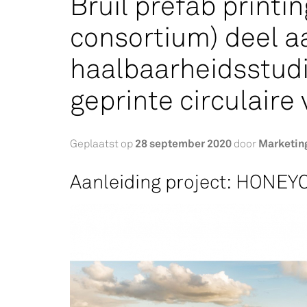
Bruil prefab printi
consortium) deel a
haalbaarheidsstud
geprinte circulaire
28 september 2020
Marketin
Geplaatst op
door
Aanleiding project: HONE