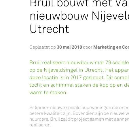
Bruil bouwt met Va
nieuwbouw Nijevel
Utrecht
30 mei 2018
Marketing en C
Geplaatst op
door
Bruil realiseert nieuwbouw met 79 social
op de Nijeveldsingel in Utrecht. Het ap
deze locatie is in 2017 gesloopt. Dit comp
tocht en schimmel staken de kop op en d
warm te stoken.
Er komen nieuwe sociale huurwoningen die energi
betere kwaliteit zijn. Bovendien zijn de nieuwe
huurders. Bruil zal dit project samen met aanne
realiseren.