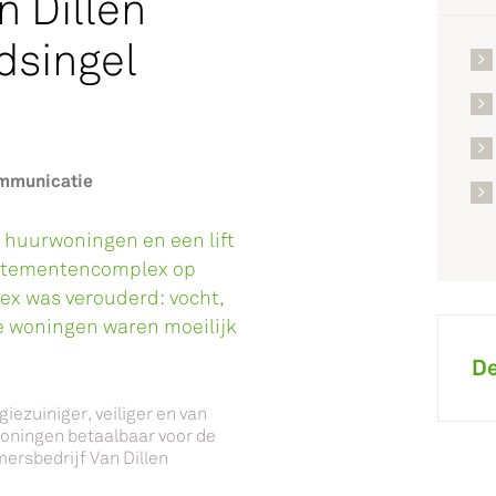
n Dillen
dsingel
ommunicatie
e huurwoningen en een lift
partementencomplex op
lex was verouderd: vocht,
e woningen waren moeilijk
De
ezuiniger, veiliger en van
 woningen betaalbaar voor de
mersbedrijf Van Dillen