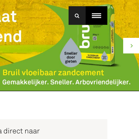
menu
roep Betonmortel
j Bruil
ice
 direct naar