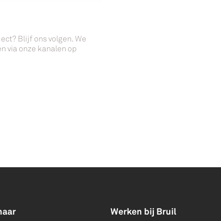
ect? Blijf ons volgen. We
en via onze kanalen op
naar
Werken bij Bruil