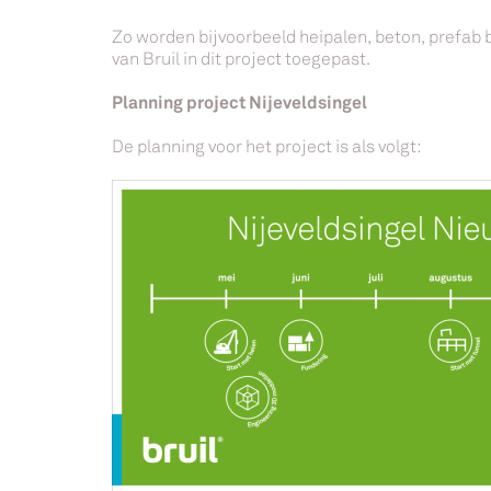
Zo worden bijvoorbeeld heipalen, beton, prefab 
van Bruil in dit project toegepast.
Planning project Nijeveldsingel
De planning voor het project is als volgt: