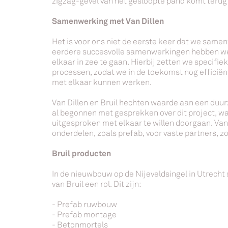
zigzag-gevel van het gesloopte pand komt terug
Samenwerking met Van Dillen
Het is voor ons niet de eerste keer dat we same
eerdere succesvolle samenwerkingen hebben w
elkaar in zee te gaan. Hierbij zetten we specifie
processen, zodat we in de toekomst nog efficië
met elkaar kunnen werken.
Van Dillen en Bruil hechten waarde aan een duurz
al begonnen met gesprekken over dit project, wa
uitgesproken met elkaar te willen doorgaan. Van 
onderdelen, zoals prefab, voor vaste partners, zo
Bruil producten
In de nieuwbouw op de Nijeveldsingel in Utrecht
van Bruil een rol. Dit zijn:
-
Prefab ruwbouw
-
Prefab montage
-
Betonmortels