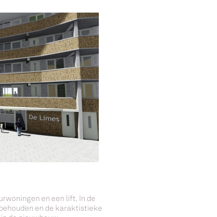
rwoningen en een lift. In de
k behouden en de karaktistieke