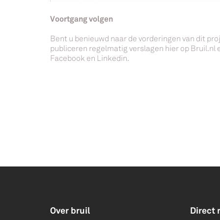
Voortgang volgen
Bent u benieuwd naar de vorderingen van dit proj
publiceren regelmatig verslagen hier op Bruil.nl 
Facebook en Linkedin.
Over bruil
Direct 