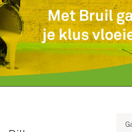
Service
Productg
Werken bi
Silo-serv
Ga