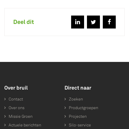
Deel dit
Over bruil
Direct naar
Contact
Zoeken
Over ons
Productgroepen
Missie Groen
Projecten
Actuele berichten
Silo-service