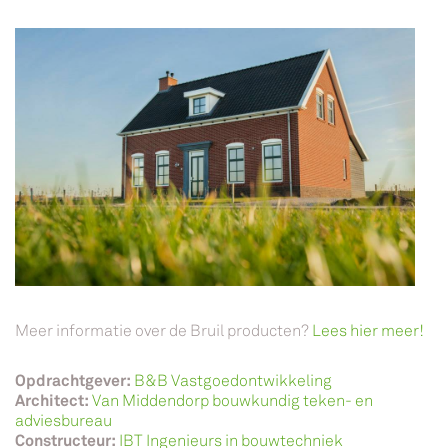
Meer informatie over de Bruil producten?
Lees hier meer!
Opdrachtgever:
B&B Vastgoedontwikkeling
Architect:
Van Middendorp bouwkundig teken- en
adviesbureau
Constructeur:
IBT Ingenieurs in bouwtechniek