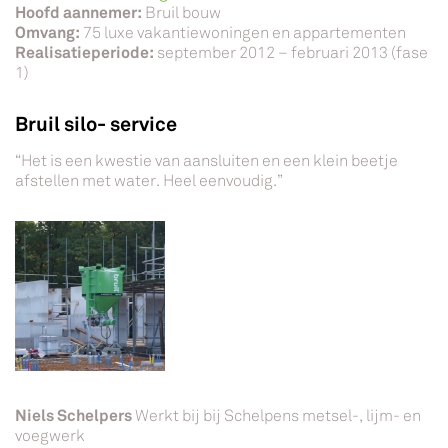
Hoofd aannemer:
Bruil bouw
Omvang:
75 luxe vakantiewoningen en appartementen
Realisatieperiode:
september 2012 – februari 2013 (fase
1)
Bruil silo- service
“Het is een kwestie van aansluiten en een klein beetje
afstellen met water. Heel eenvoudig.”
Niels Schelpers
Werkt bij bij Schelpens metsel-, lijm- en
voegwerk