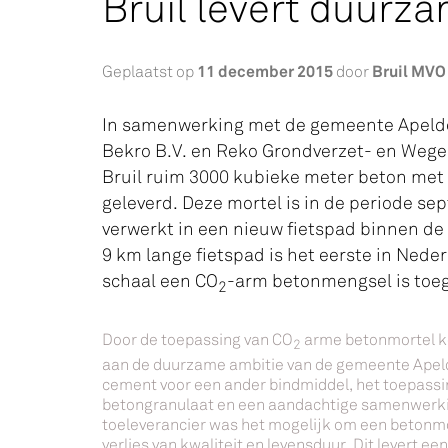
Bruil levert duurz
11 december 2015
Bruil MVO
Geplaatst op
door
In samenwerking met de gemeente Apeld
Bekro B.V. en Reko Grondverzet- en Wege
Bruil ruim 3000 kubieke meter beton met 
geleverd. Deze mortel is in de periode s
verwerkt in een nieuw fietspad binnen de
9 km lange fietspad is het eerste in Nede
schaal een CO
-arm betonmengsel is toe
2
Door de toepassing van CO
arme betonmortel ko
2
aan de duurzame ambitie van de gemeente Apeld
cement voor een ander bindmiddel, het toepass
betongranulaat en een aandachtige samenwerk
toeleverancier was het mogelijk om een betonmo
verlies van kwaliteit en levensduur. Dit levert e