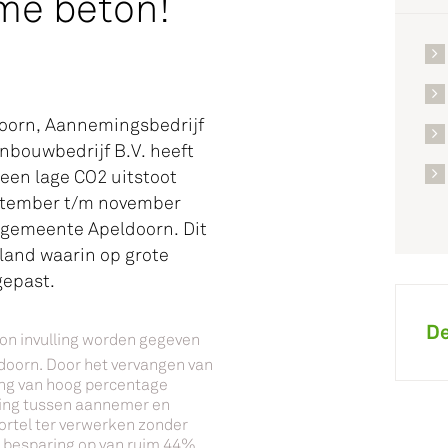
ame beton!
oorn, Aannemingsbedrijf
nbouwbedrijf B.V. heeft
een lage CO2 uitstoot
eptember t/m november
 gemeente Apeldoorn. Dit
rland waarin op grote
gepast.
De
n invulling worden gegeven
oorn. Door het vervangen van
ing van hoog percentage
ing tussen aannemer en
rtel ter verwerken zonder
en besparing op van ruim 44%