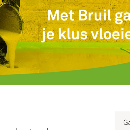
Service
Productg
Werken bi
Silo-serv
Ga