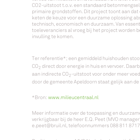
CO2-uitstoot t.o.v. een standaard betonmengs
primaire grondstoffen. Dit project toont aan da
keten de keuze voor een duurzame oplossing abs
technisch, economisch en duurzaam. Van essentie
toeleveranciers al vroeg bij het project worden
invulling te komen.
Ter referentie*; een gemiddeld huishouden stoot
CO
direct door energie in huis en vervoer. Daa
2
aan indirecte CO
-uitstoot voor onder meer voed
2
door de gemeente Apeldoorn staat gelijk aan de 
*Bron:
www.milieucentraal.nl
Meer informatie over de toepassing en duurzame 
verkrijgbaar bij de heer E.Q. Peet (MVO manager)
e.peet@bruil.nl, telefoonnummers 088 811 871