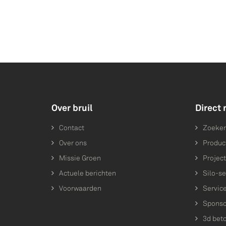
Over bruil
Direct 
Contact
Zoeke
Over ons
Produc
Missie Groen
Projec
Actuele berichten
Silo-se
Voorwaarden
Servic
Sponso
3d bet