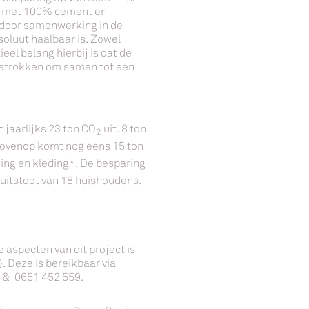
el met 100% cement en
t door samenwerking in de
oluut haalbaar is. Zowel
el belang hierbij is dat de
 betrokken om samen tot een
 jaarlijks 23 ton CO
uit. 8 ton
2
rbovenop komt nog eens 15 ton
ing en kleding*. De besparing
uitstoot van 18 huishoudens.
aspecten van dit project is
. Deze is bereikbaar via
7 & 0651 452 559.