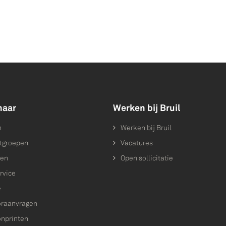
naar
Werken bij Bruil
n
Werken bij Bruil
tgroepen
Vacatures
ten
Open sollicitatie
rvice
e
raanvragen
onprinten