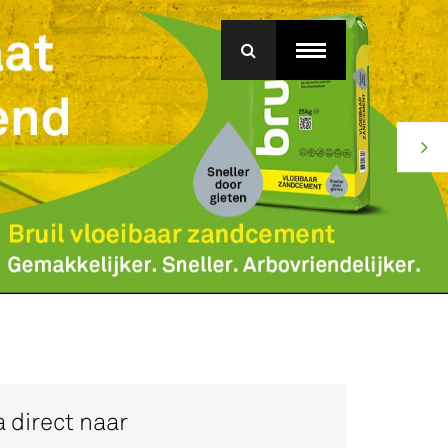
menu
roep Betonmortel
j Bruil
ice
 direct naar