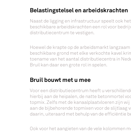
Belastingstelsel en arbeidskrachten
Naast de ligging en infrastructuur speelt ook het
beschikbare arbeidskrachten een rol voor bedrij
distributiecentrum te vestigen.
Hoewel de krapte op de arbeidsmarkt langzaam
beschikbare grond met elke verkochte kavel krimp
toename van het aantal distributiecentra in Neder
Bruil kan daar een grote rol in spelen.
Bruil bouwt met u mee
Voor een distributiecentrum heeft u verschille
hierbij aan de heipalen, de natte betonmortel voo
topmix. Zelfs met de kanaalplaatvloeren zijn wij
aan de bijbehorende topmixen voor de slijtlaag va
daarin, uiteraard met behulp van de efficiëntie
Ook voor het aangieten van de vele kolommen met