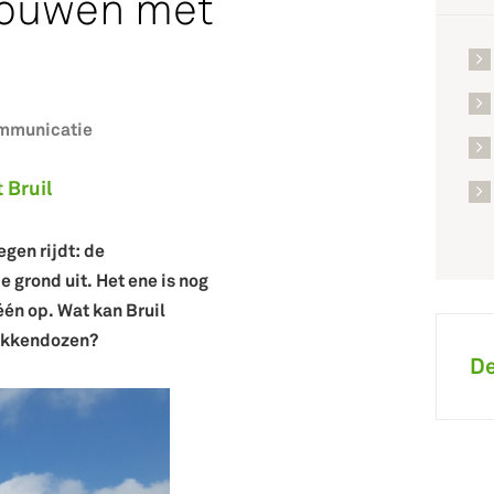
 bouwen met
ommunicatie
 Bruil
gen rijdt: de
 grond uit. Het ene is nog
één op. Wat kan Bruil
lokkendozen?
De