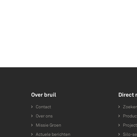
Over bruil
Direct 
Contact
Zoeke
Over ons
Produc
Missie Groen
Projec
Actuele berichten
Silo-se