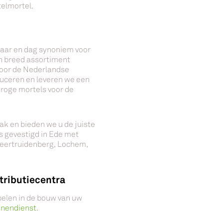
telmortel.
 jaar en dag synoniem voor
en breed assortiment
voor de Nederlandse
ceren en leveren we een
roge mortels voor de
ak en bieden we u de juiste
s gevestigd in Ede met
 Geertruidenberg, Lochem,
stributiecentra
spelen in de bouw van uw
nnendienst
.