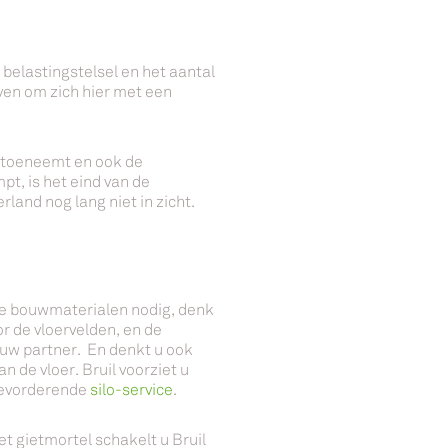
 belastingstelsel en het aantal
ven om zich hier met een
 toeneemt en ook de
t, is het eind van de
land nog lang niet in zicht.
nde bouwmaterialen nodig, denk
r de vloervelden, en de
 uw partner. En denkt u ook
n de vloer. Bruil voorziet u
 bevorderende
silo-service
.
 gietmortel schakelt u Bruil