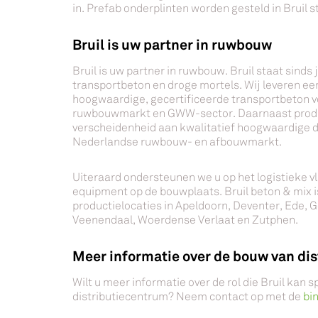
in. Prefab onderplinten worden gesteld in Bruil s
Bruil is uw partner in ruwbouw
Bruil is uw partner in ruwbouw. Bruil staat sinds
transportbeton en droge mortels. Wij leveren e
hoogwaardige, gecertificeerde transportbeton 
ruwbouwmarkt en GWW-sector. Daarnaast produ
verscheidenheid aan kwalitatief hoogwaardige d
Nederlandse ruwbouw- en afbouwmarkt.
Uiteraard ondersteunen we u op het logistieke vl
equipment op de bouwplaats. Bruil beton & mix i
productielocaties in Apeldoorn, Deventer, Ede,
Veenendaal, Woerdense Verlaat en Zutphen.
Meer informatie over de bouw van di
Wilt u meer informatie over de rol die Bruil kan 
distributiecentrum? Neem contact op met de
bi