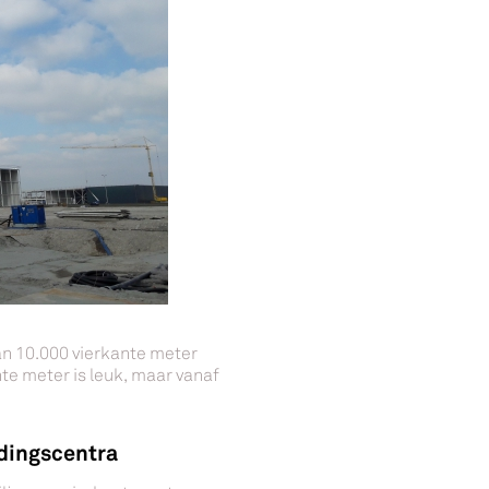
van 10.000 vierkante meter
te meter is leuk, maar vanaf
adingscentra