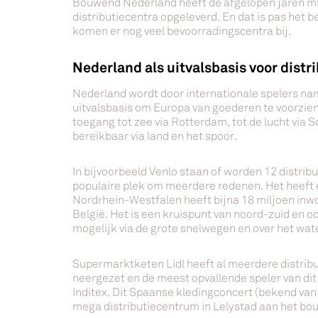
Bouwend Nederland heeft de afgelopen jaren mi
distributiecentra opgeleverd. En dat is pas het 
komen er nog veel bevoorradingscentra bij.
Nederland als uitvalsbasis voor distr
Nederland wordt door internationale spelers na
uitvalsbasis om Europa van goederen te voorzie
toegang tot zee via Rotterdam, tot de lucht via S
bereikbaar via land en het spoor.
In bijvoorbeeld Venlo staan of worden 12 distrib
populaire plek om meerdere redenen. Het heeft
Nordrhein-Westfalen heeft bijna 18 miljoen inwo
België. Het is een kruispunt van noord-zuid en o
mogelijk via de grote snelwegen en over het wat
Supermarktketen Lidl heeft al meerdere distrib
neergezet en de meest opvallende speler van di
Inditex. Dit Spaanse kledingconcert (bekend van
mega distributiecentrum in Lelystad aan het bo