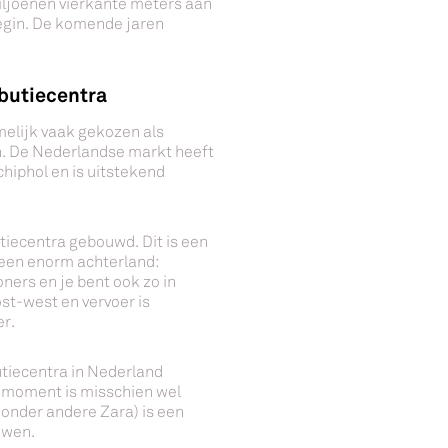
ljoenen vierkante meters aan
begin. De komende jaren
ibutiecentra
melijk vaak gekozen als
n. De Nederlandse markt heeft
chiphol en is uitstekend
utiecentra gebouwd. Dit is een
 een enorm achterland:
ners en je bent ook zo in
ost-west en vervoer is
er.
utiecentra in Nederland
t moment is misschien wel
 onder andere Zara) is een
uwen.