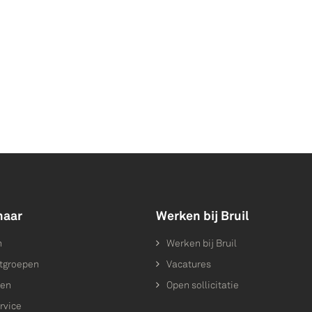
naar
Werken bij Bruil
n
Werken bij Bruil
tgroepen
Vacatures
ten
Open sollicitatie
rvice