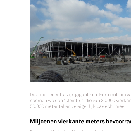
Distributiecentra zijn gigantisch. Een centrum 
noemen we een “kleintje”, die van 20.000 vierkan
50.000 meter tellen ze eigenlijk pas echt mee.
Miljoenen vierkante meters bevoorr