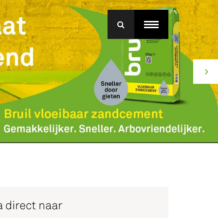
menu
roep Betonmortel
j Bruil
ice
 direct naar