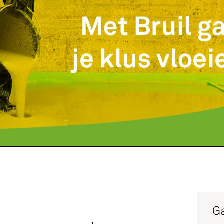
Service
Productg
Werken bi
Silo-serv
Ga