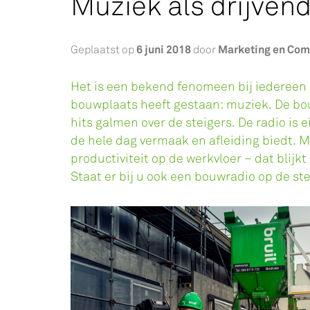
Muziek als drijven
6 juni 2018
Marketing en Co
Geplaatst op
door
Het is een bekend fenomeen bij iedereen 
bouwplaats heeft gestaan: muziek. De bo
hits galmen over de steigers. De radio is e
de hele dag vermaak en afleiding biedt. M
productiviteit op de werkvloer – dat blijk
Staat er bij u ook een bouwradio op de st