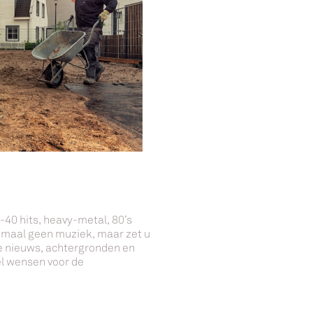
-40 hits, heavy-metal, 80’s
elemaal geen muziek, maar zet u
te nieuws, achtergronden en
el wensen voor de