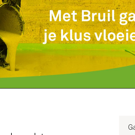
Service
Productg
Werken bi
Silo-serv
Ga