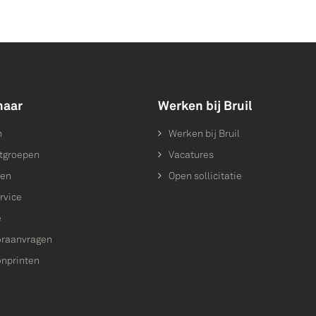
naar
Werken bij Bruil
n
Werken bij Bruil
tgroepen
Vacatures
ten
Open sollicitatie
rvice
e
raanvragen
onprinten