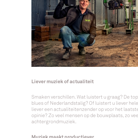
Liever muziek of actualiteit
Smaken verschillen. Wat luistert u graag? De top
blues of Nederlandstalig? Of luistert u liever h
liever een actualiteitenzender op voor het laats
opinie? Zo veel mensen op de bouwplaats, zo ve
achtergrondmuziek.
Muziek maakt productiever