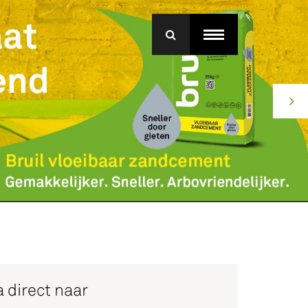
menu
roep Betonmortel
j Bruil
ice
 direct naar