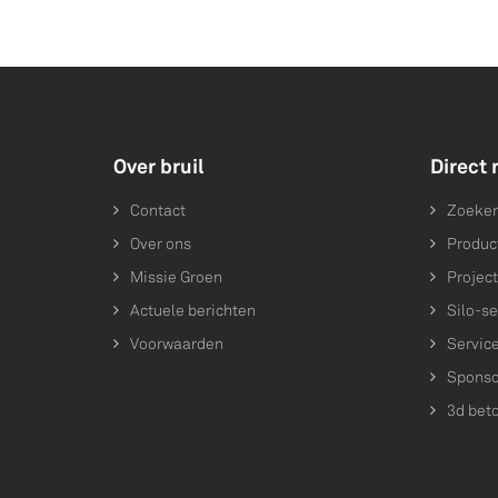
Over bruil
Direct 
Contact
Zoeke
Over ons
Produc
Missie Groen
Projec
Actuele berichten
Silo-se
Voorwaarden
Servic
Sponso
3d bet