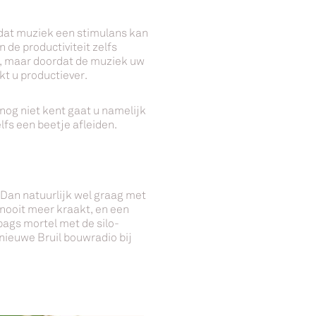
dat muziek een stimulans kan
 de productiviteit zelfs
f, maar doordat de muziek uw
t u productiever.
t nog niet kent gaat u namelijk
lfs een beetje afleiden.
 Dan natuurlijk wel graag met
nooit meer kraakt, en een
bags mortel met de silo-
ednieuwe Bruil bouwradio bij