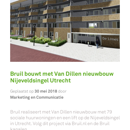
Bruil bouwt met Van Dillen nieuwbouw
Nijeveldsingel Utrecht
30 mei 2018
Geplaatst op
door
Marketing en Communicatie
Bruil realiseert met Van Dillen nieuwbouw met 79
sociale huurwoningen en een lift op de Nijeveldsingel
in Utrecht. Volg dit project via Bruil.nl en de Bruil
kanalen.