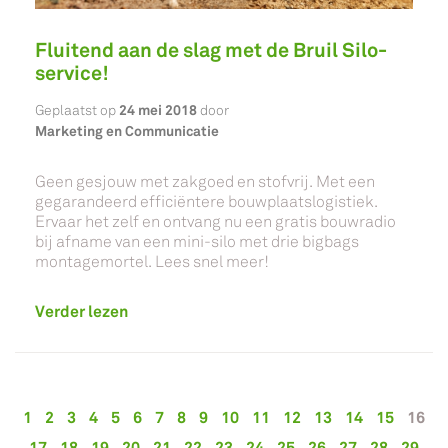
Fluitend aan de slag met de Bruil Silo-
service!
24 mei 2018
Geplaatst op
door
Marketing en Communicatie
Geen gesjouw met zakgoed en stofvrij. Met een
gegarandeerd efficiëntere bouwplaatslogistiek.
Ervaar het zelf en ontvang nu een gratis bouwradio
bij afname van een mini-silo met drie bigbags
montagemortel. Lees snel meer!
Verder lezen
1
2
3
4
5
6
7
8
9
10
11
12
13
14
15
16
17
18
19
20
21
22
23
24
25
26
27
28
29