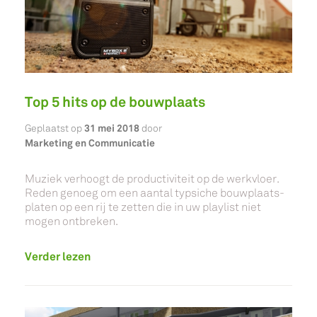
Top 5 hits op de bouwplaats
31 mei 2018
Geplaatst op
door
Marketing en Communicatie
Muziek verhoogt de productiviteit op de werkvloer.
Reden genoeg om een aantal typsiche bouwplaats-
platen op een rij te zetten die in uw playlist niet
mogen ontbreken.
Verder lezen