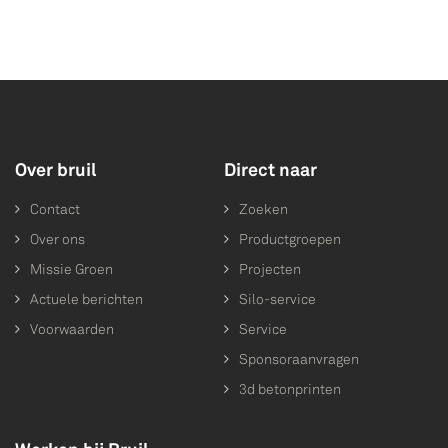
Over bruil
Direct naar
Contact
Zoeken
Over ons
Productgroepen
Missie Groen
Projecten
Actuele berichten
Silo-service
Voorwaarden
Service
Sponsoraanvragen
3d betonprinten