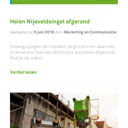
Heien Nijeveldsingel afgerond
5 juni 2018
Marketing en Communicatie
Geplaatst op
door
Onlangs gingen de heipalen de grond in en daarmee
is de eerste fase van dit project succesvol afgerond.
Bekijk de video!
Verder lezen