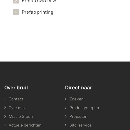
Prefab ruwbouw
Prefab printing
Over bruil
Direct naar
Contact
Zoeken
Over ons
Productgroepen
Missie Groen
Projecten
Actuele berichten
Silo-service