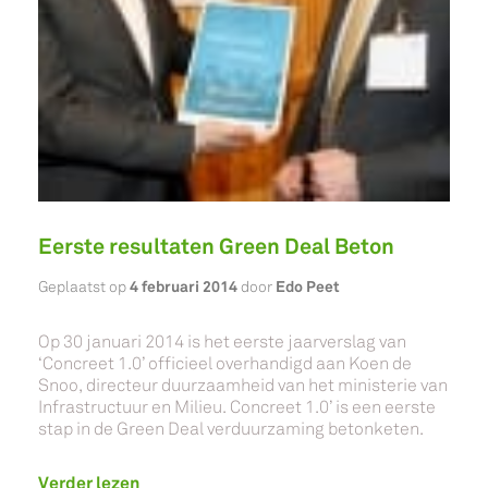
Eerste resultaten Green Deal Beton
4 februari 2014
Edo Peet
Geplaatst op
door
Op 30 januari 2014 is het eerste jaarverslag van
‘Concreet 1.0’ officieel overhandigd aan Koen de
Snoo, directeur duurzaamheid van het ministerie van
Infrastructuur en Milieu. Concreet 1.0’ is een eerste
stap in de Green Deal verduurzaming betonketen.
Verder lezen