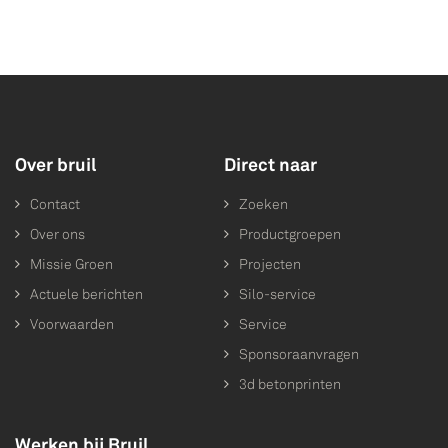
Over bruil
Direct naar
Contact
Zoeken
Over ons
Productgroepen
Missie Groen
Projecten
Actuele berichten
Silo-service
Voorwaarden
Service
Sponsoraanvragen
3d betonprinten
Werken bij Bruil