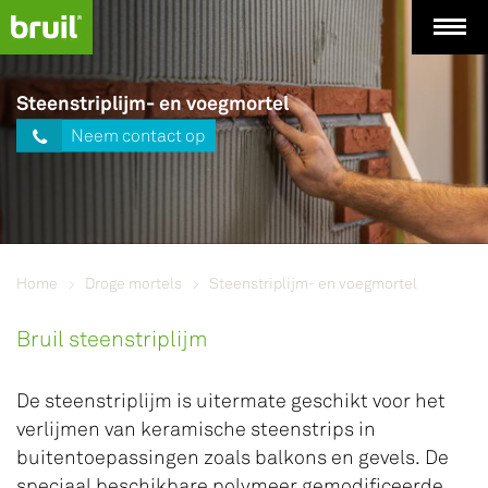
Steenstriplijm- en voegmortel
Neem contact op
Home
Droge mortels
Steenstriplijm- en voegmortel
Bruil steenstriplijm
De steenstriplijm is uitermate geschikt voor het
verlijmen van keramische steenstrips in
buitentoepassingen zoals balkons en gevels. De
speciaal beschikbare polymeer gemodificeerde