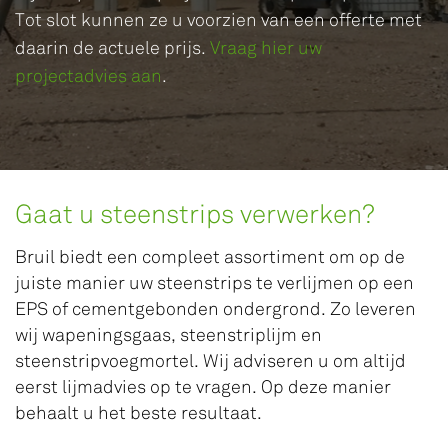
Tot slot kunnen ze u voorzien van een offerte met
daarin de actuele prijs.
Vraag hier uw
projectadvies aan
.
Gaat u steenstrips verwerken?
Bruil biedt een compleet assortiment om op de
juiste manier uw steenstrips te verlijmen op een
EPS of cementgebonden ondergrond. Zo leveren
wij wapeningsgaas, steenstriplijm en
steenstripvoegmortel. Wij adviseren u om altijd
eerst lijmadvies op te vragen. Op deze manier
behaalt u het beste resultaat.