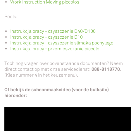
Work instruction Moving piccolos
Pools:
Instrukcja pracy - czyszczenie D40/D100
Instrukcja pracy - czyszczenie D10
Instrukcja pracy - czyszczenie slimaka pochylego
Instrukcja pracy - przemieszczanie piccolo
Toch nog vragen over bovenstaande documenten? Neem
088-8118770
direct contact op met onze servicedienst:
.
(Kies nummer 4 in het keuzemenu).
Of bekijk de schoonmaakvideo (voor de bulksilo)
hieronder: