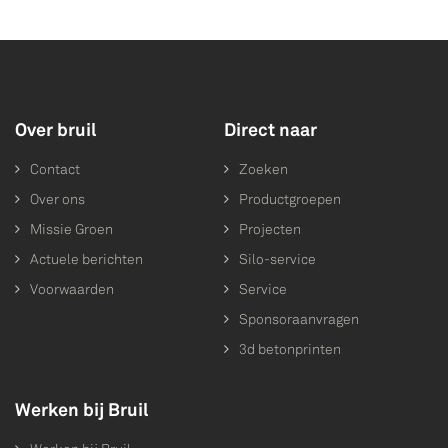
Over bruil
Direct naar
Contact
Zoeken
Over ons
Productgroepen
Missie Groen
Projecten
Actuele berichten
Silo-service
Voorwaarden
Service
Sponsoraanvragen
3d betonprinten
Werken bij Bruil