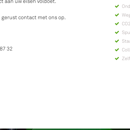
ct aan uw eisen voldoet.
Ond
We
m gerust contact met ons op.
CO2
Spu
Sta
 87 32
Col
Zel