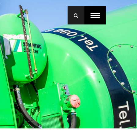
menu
roep Betonmortel
j Bruil
ice