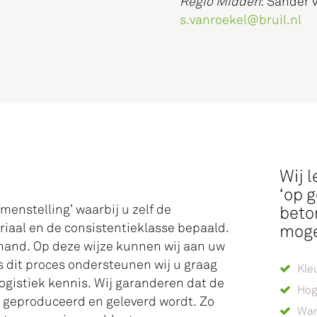
Regio Midden
: Sander 
s.vanroekel@bruil.nl
Wij 
‘op 
enstelling’ waarbij u zelf de
beto
iaal en de consistentieklasse bepaald.
moge
de hand. Op deze wijze kunnen wij aan uw
s dit proces ondersteunen wij u graag
Kle
gistiek kennis. Wij garanderen dat de
Hog
 geproduceerd en geleverd wordt. Zo
War