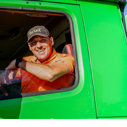
Service
Productg
Werken bi
Silo-serv