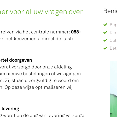
Beni
r voor al uw vragen over
Bep
088-
ereiken via het centrale nummer:
Dir
via het keuzemenu, direct de juiste
Opt
Bet
ortel doorgeven
wordt verzorgd door onze afdeling
Sam nieuwe bestellingen of wijzigingen
. Zij staan u zorgvuldig te woord om
. Op deze wijze optimaliseren wij
 levering
 wordt op de dag van levering verzorgd