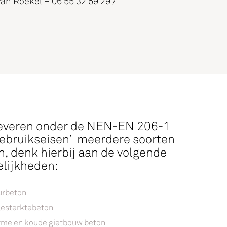
van Roekel – 06 55 32 59 29 /
leveren onder de NEN-EN 206-1
gebruikseisen’ meerdere soorten
n, denk hierbij aan de volgende
lijkheden:
urbeton
esterktebeton
me en koude gietbouw beton