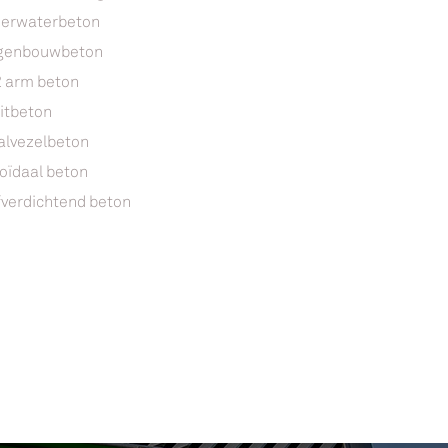
erwaterbeton
genbouwbeton
 arm beton
itbeton
alvezelbeton
loïdaal beton
fverdichtend beton