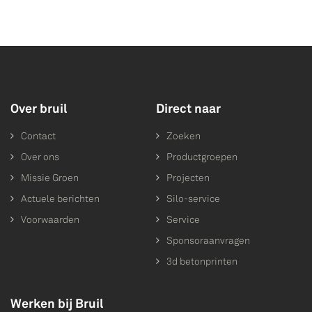
Over bruil
Direct naar
Contact
Zoeken
Over ons
Productgroepen
Missie Groen
Projecten
Actuele berichten
Silo-service
Voorwaarden
Service
Sponsoraanvragen
3d betonprinten
Werken bij Bruil