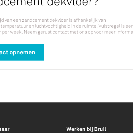
dcement dekvloer?
jd van een zandcement dekvloer is afhankelijk van
emperatuur en luchtvochtigheid in de ruimte. Vuistregel is ee
 per week. Neem gerust contact met ons op voor meer informa
act opnemen
naar
Werken bij Bruil