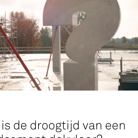
Service
Productg
Werken bi
Silo-serv
is de droogtijd van een