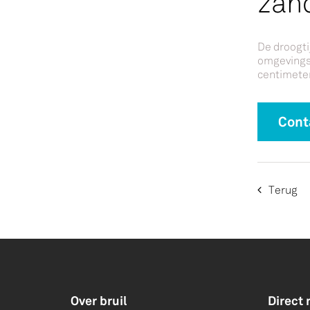
zan
De droogti
omgevingst
centimeter
Cont
Terug
Over bruil
Direct 