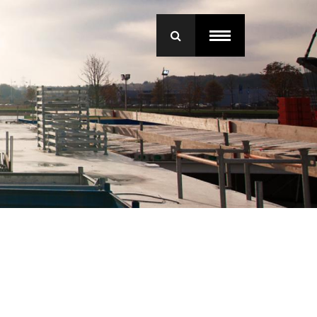
menu
roep Betonmortel
j Bruil
ice