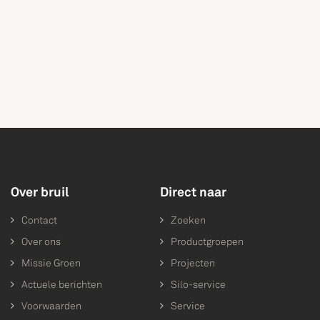
Over bruil
Direct naar
Contact
Zoeken
Over ons
Productgroepen
Missie Groen
Projecten
Actuele berichten
Silo-service
Voorwaarden
Service