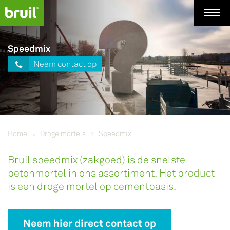
Speedmix
Neem contact op
Home
Droge mortels
Speedmix
Bruil speedmix (zakgoed) is de snelste
betonmortel in ons assortiment. Het product
is een droge mortel op cementbasis.
Neem hier direct contact op