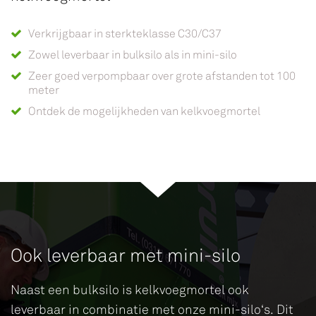
Verkrijgbaar in sterkteklasse C30/C37
Zowel leverbaar in bulksilo als in mini-silo
Zeer goed verpompbaar over grote afstanden tot 100
meter
Ontdek de mogelijkheden van kelkvoegmortel
Ook leverbaar met mini-silo
Naast een bulksilo is kelkvoegmortel ook
leverbaar in combinatie met onze mini-silo‘s. Dit