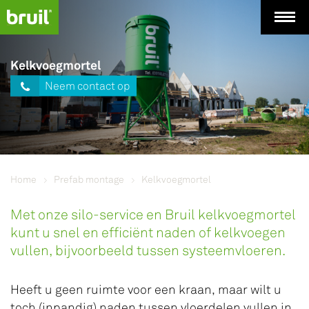
Kelkvoegmortel
Neem contact op
Home
Prefab montage
Kelkvoegmortel
Met onze silo-service en Bruil kelkvoegmortel
kunt u snel en efficiënt naden of kelkvoegen
vullen, bijvoorbeeld tussen systeemvloeren.
Heeft u geen ruimte voor een kraan, maar wilt u
toch (inpandig) naden tussen vloerdelen vullen in