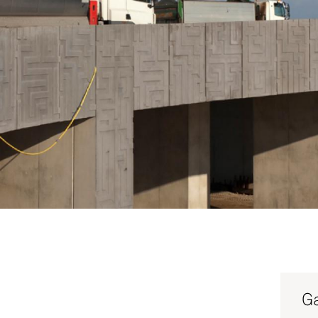
Service
Productg
Werken bi
Silo-serv
Ga