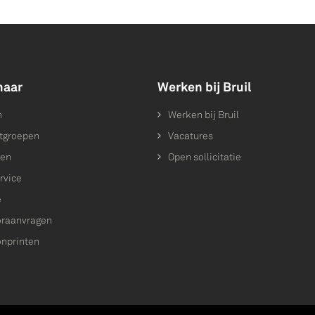
naar
Werken bij Bruil
n
Werken bij Bruil
tgroepen
Vacatures
ten
Open sollicitatie
rvice
e
raanvragen
onprinten