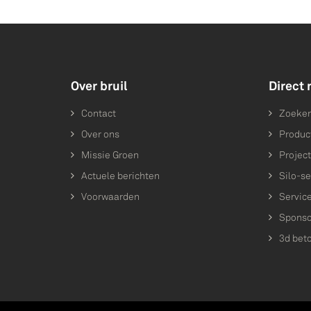
Over bruil
Direct 
Contact
Zoeke
Over ons
Produc
Missie Groen
Projec
Actuele berichten
Silo-se
Voorwaarden
Servic
Sponso
3d bet