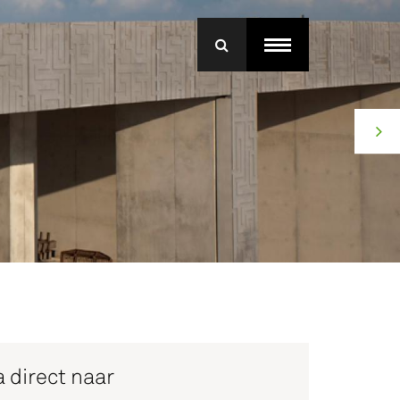
menu
roep Betonmortel
j Bruil
ice
 direct naar