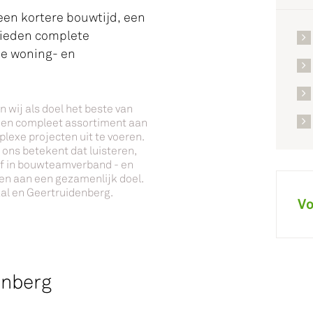
een kortere bouwtijd, een
bieden complete
e woning- en
 wij als doel het beste van
 een compleet assortiment aan
exe projecten uit te voeren.
r ons betekent dat luisteren,
 of in bouwteamverband - en
en aan een gezamenlijk doel.
aal en Geertruidenberg.
Vo
enberg