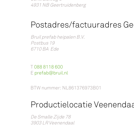
4931 NB Geertruidenberg
Postadres/factuuradres Ge
Bruil prefab heipalen B.V.
Postbus 19
6710 BA Ede
T
088 8118 600
E
prefab@bruil.nl
BTW nummer: NL861376973B01
Productielocatie Veenenda
De Smalle Zijde 78
3903 LR Veenendaal