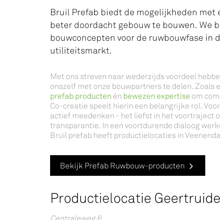
Bruil Prefab biedt de mogelijkheden met 
beter doordacht gebouw te bouwen. We 
bouwconcepten voor de ruwbouwfase in d
utiliteitsmarkt.
Met ons streven naar wederzijds voordeel hebben
onszelf met onze bouwpartners te delen. Zoals
prefab producten
én
bewezen expertise
om compl
Co-creatie speelt hierin een belangrijke rol. Voo
actief meedenken - het liefst in het voortraject
transparantie. In een voortdurende dialoog werk
Bruil prefab heeft productielocaties in Veenend
Bekijk Prefab Ruwbouw-producten
Productielocatie Geertruid
Centraleweg 6