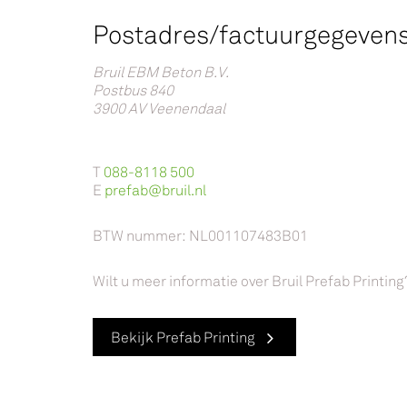
Postadres/factuurgegevens
Bruil EBM Beton B.V.
Postbus 840
3900 AV Veenendaal
T
088-8118 500
E
prefab@bruil.nl
BTW nummer: NL001107483B01
Wilt u meer informatie over Bruil Prefab Printin
Bekijk Prefab Printing