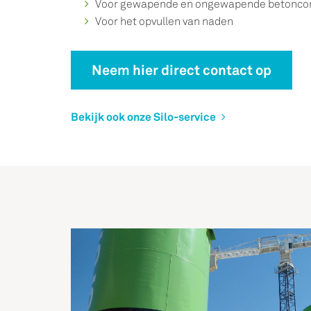
Voor gewapende en ongewapende betoncon
Voor het opvullen van naden
Neem hier direct contact op
Bekijk ook onze Silo-service