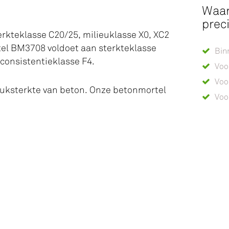
Waar
prec
rkteklasse C20/25, milieuklasse X0, XC2
tel BM3708 voldoet aan sterkteklasse
Bin
 consistentieklasse F4.
Voo
Voo
ruksterkte van beton. Onze betonmortel
Voo