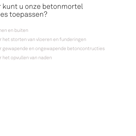
 kunt u onze betonmortel
ies toepassen?
nen en buiten
r het storten van vloeren en funderingen
r gewapende en ongewapende betoncontructies
r het opvullen van naden