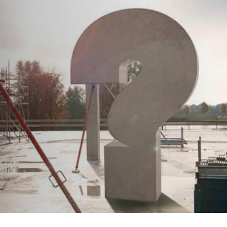
Service
Productg
Werken bi
Silo-serv