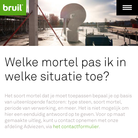
Welke mortel pas ik in
welke situatie toe?
Het soort mortel dat je moet toepassen bepaal je op basis
van uiteenlopende factoren: type steen, soort mortel,
periode van verwerking, en meer. Het is niet mogelijk om
hier een eenduidig antwoord op te geven. Voor op maat
gemaakte uitleg, kunt u contact opnemen met onze
afdeling Adviezen, via
het contactformulier
.