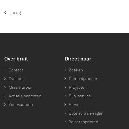
Terug
Over bruil
Direct naar
Contact
Zoeken
Over ons
Productgroepen
Missie Groen
Projecten
Actuele berichten
Silo-service
Voorwaarden
Service
Sponsoraanvragen
3d betonprinten