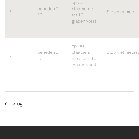
op veel
beneden 0
plaatsen: 5
5
Stop met metse
°C
tot 10
graden vorst
op veel
beneden 0
plaatsen:
Stop met metse
6
°C
meer dan 10
graden vorst
Terug