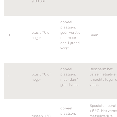
9.00 uur
op veel
plaatsen:
plus 5 °C of
géén vorst of
0
Geen
hoger
niet meer
dan 1 graad
vorst
op veel
Bescherm het
plus 5 °C of
plaatsen:
verse metselwe
1
hoger
meer dan 1
’s nachts tegen 
graad vorst
vorst.
Specietemperat
op veel
> 5 °C. Het verse
plaatsen:
tussen 0 °C
metselwerk 's