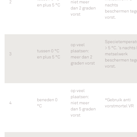
2
niet meer
en plus 5 °C
nachts
dan 2 graden
beschermen teg
vorst
vorst.
Specietemperat
op veel
> 5 °C. ’s nachts
tussen 0 °C
plaatsen:
3
metselwerk
en plus 5 °C
meer dan 2
beschermen teg
graden vorst
vorst.
op veel
plaatsen:
beneden 0
*Gebruik anti
4
niet meer
°C
vorstmortel VR
dan 5 graden
vorst