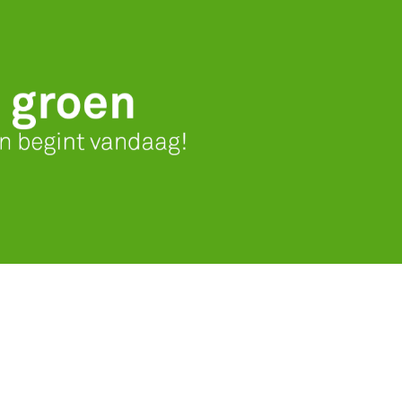
Service
Productg
Werken bi
Silo-serv