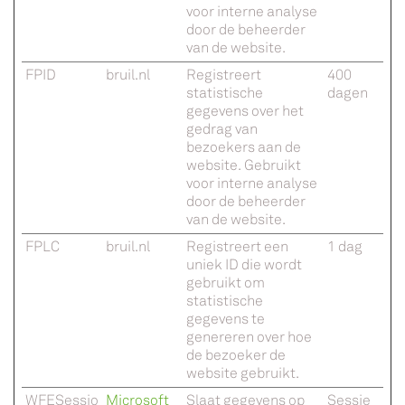
voor interne analyse
door de beheerder
van de website.
FPID
bruil.nl
Registreert
400
statistische
dagen
gegevens over het
gedrag van
bezoekers aan de
website. Gebruikt
voor interne analyse
door de beheerder
van de website.
FPLC
bruil.nl
Registreert een
1 dag
uniek ID die wordt
gebruikt om
statistische
gegevens te
genereren over hoe
de bezoeker de
website gebruikt.
WFESessio
Microsoft
Slaat gegevens op
Sessie