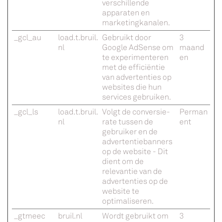
verschillende
apparaten en
marketingkanalen.
_gcl_au
load.t.bruil.
Gebruikt door
3
nl
Google AdSense om
maand
te experimenteren
en
met de efficiëntie
van advertenties op
websites die hun
services gebruiken.
_gcl_ls
load.t.bruil.
Volgt de conversie-
Perman
nl
rate tussen de
ent
gebruiker en de
advertentiebanners
op de website - Dit
dient om de
relevantie van de
advertenties op de
website te
optimaliseren.
_gtmeec
bruil.nl
Wordt gebruikt om
3