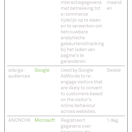
interactiegegevens
maand
met betrekking tot
en
e-commerce
tijdelijk op te slaan
en te verwerken om
betrouwbare
analytische
gebeurtenistracking
bij het laden van
pagina's te
garanderen.
ads/ga-
Google
Used by Google
Sessie
audiences
AdWords to re-
engage visitors that
are likely to convert
to customers based
on the visitor's
online behaviour
across websites.
ANONCHK
Microsoft
Registreert
1 dag
gegevens over
bezoekers die