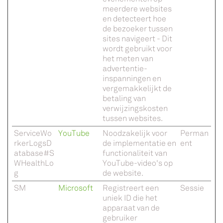
meerdere websites
en detecteert hoe
de bezoeker tussen
sites navigeert - Dit
wordt gebruikt voor
het meten van
advertentie-
inspanningen en
vergemakkelijkt de
betaling van
verwijzingskosten
tussen websites.
ServiceWo
YouTube
Noodzakelijk voor
Perman
rkerLogsD
de implementatie en
ent
atabase#S
functionaliteit van
WHealthLo
YouTube-video's op
g
de website.
SM
Microsoft
Registreert een
Sessie
uniek ID die het
apparaat van de
gebruiker