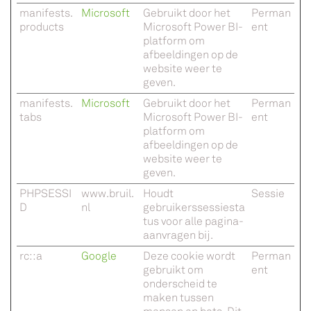
manifests.
Microsoft
Gebruikt door het
Perman
products
Microsoft Power BI-
ent
platform om
afbeeldingen op de
website weer te
geven.
manifests.
Microsoft
Gebruikt door het
Perman
tabs
Microsoft Power BI-
ent
platform om
afbeeldingen op de
website weer te
geven.
PHPSESSI
www.bruil.
Houdt
Sessie
D
nl
gebruikerssessiesta
tus voor alle pagina-
aanvragen bij.
rc::a
Google
Deze cookie wordt
Perman
gebruikt om
ent
onderscheid te
maken tussen