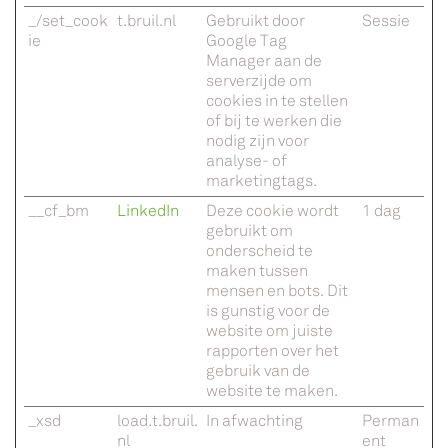
_/set_cook
t.bruil.nl
Gebruikt door
Sessie
ie
Google Tag
Manager aan de
serverzijde om
cookies in te stellen
of bij te werken die
nodig zijn voor
analyse- of
marketingtags.
__cf_bm
LinkedIn
Deze cookie wordt
1 dag
gebruikt om
onderscheid te
maken tussen
mensen en bots. Dit
is gunstig voor de
website om juiste
rapporten over het
gebruik van de
website te maken.
_xsd
load.t.bruil.
In afwachting
Perman
nl
ent