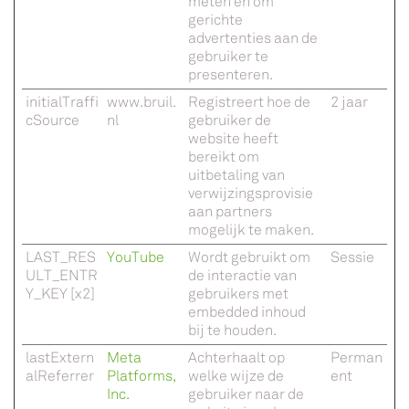
meten en om
gerichte
advertenties aan de
gebruiker te
presenteren.
initialTraffi
www.bruil.
Registreert hoe de
2 jaar
cSource
nl
gebruiker de
website heeft
bereikt om
uitbetaling van
verwijzingsprovisie
aan partners
mogelijk te maken.
LAST_RES
YouTube
Wordt gebruikt om
Sessie
ULT_ENTR
de interactie van
Y_KEY [x2]
gebruikers met
embedded inhoud
bij te houden.
lastExtern
Meta
Achterhaalt op
Perman
alReferrer
Platforms,
welke wijze de
ent
Inc.
gebruiker naar de