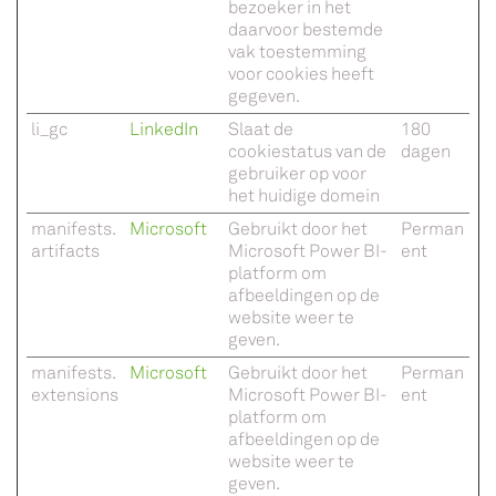
bezoeker in het
daarvoor bestemde
vak toestemming
voor cookies heeft
gegeven.
li_gc
LinkedIn
Slaat de
180
cookiestatus van de
dagen
gebruiker op voor
het huidige domein
manifests.
Microsoft
Gebruikt door het
Perman
artifacts
Microsoft Power BI-
ent
platform om
afbeeldingen op de
website weer te
geven.
manifests.
Microsoft
Gebruikt door het
Perman
extensions
Microsoft Power BI-
ent
platform om
afbeeldingen op de
website weer te
geven.