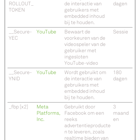
ROLLOUT_
de interactie van
dagen
TOKEN
gebruikers met
embedded inhoud
bij te houden.
__Secure-
YouTube
Bewaart de
Sessie
YEC
voorkeuren van de
videospeler van de
gebruiker met
ingesloten
YouTube-video
__Secure-
YouTube
Wordt gebruikt om
180
YNID
de interactie van
dagen
gebruikers met
embedded inhoud
bij te houden.
_fbp [x2]
Meta
Gebruikt door
3
Platforms,
Facebook om een
maand
Inc.
reeks
en
advertentieproducte
n te leveren, zoals
realtime bieden van