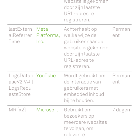
website is gekomen
door zijn laatste
URL-adres te
registreren.
lastExtern
Meta
Achterhaalt op
Perman
alReferrer
Platforms,
welke wijze de
ent
Time
Inc.
gebruiker naar de
website is gekomen
door zijn laatste
URL-adres te
registreren.
LogsDatab
YouTube
Wordt gebruikt om
Perman
aseV2:V#||
de interactie van
ent
LogsRequ
gebruikers met
estsStore
embedded inhoud
bij te houden.
MR [x2]
Microsoft
Gebruikt om
7 dagen
bezoekers op
meerdere websites
te volgen, om
relevante