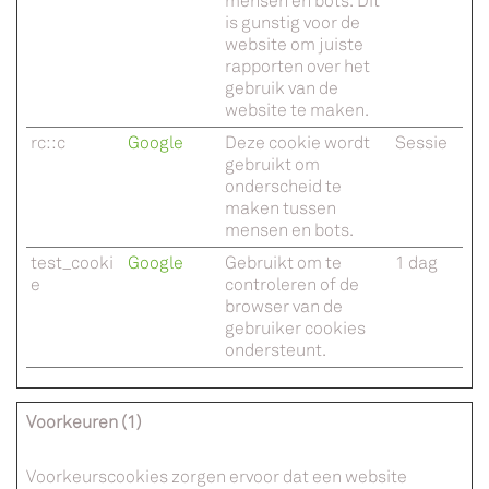
mensen en bots. Dit
is gunstig voor de
website om juiste
rapporten over het
gebruik van de
website te maken.
rc::c
Google
Deze cookie wordt
Sessie
gebruikt om
onderscheid te
maken tussen
mensen en bots.
test_cooki
Google
Gebruikt om te
1 dag
e
controleren of de
browser van de
gebruiker cookies
ondersteunt.
Voorkeuren (1)
Voorkeurscookies zorgen ervoor dat een website