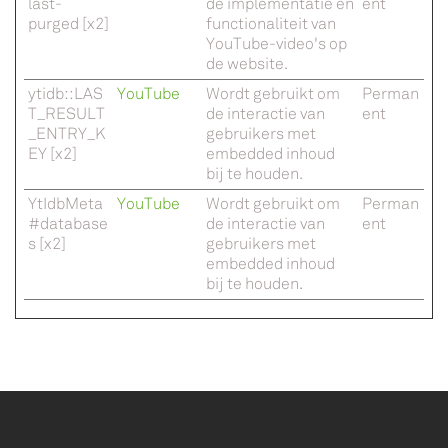
last-
de implementatie en
ent
purged [x2]
functionaliteit van
YouTube-video's op
de website.
ytidb::LAS
YouTube
Wordt gebruikt om
Perman
T_RESULT
de interactie van
ent
_ENTRY_K
gebruikers met
EY [x2]
embedded inhoud
bij te houden.
YtIdbMeta
YouTube
Wordt gebruikt om
Perman
#database
de interactie van
ent
s [x2]
gebruikers met
embedded inhoud
bij te houden.