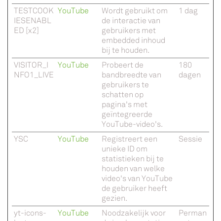
TESTCOOK
YouTube
Wordt gebruikt om
1 dag
IESENABL
de interactie van
ED [x2]
gebruikers met
embedded inhoud
bij te houden.
VISITOR_I
YouTube
Probeert de
180
NFO1_LIVE
bandbreedte van
dagen
gebruikers te
schatten op
pagina's met
geïntegreerde
YouTube-video's.
YSC
YouTube
Registreert een
Sessie
unieke ID om
statistieken bij te
houden van welke
video's van YouTube
de gebruiker heeft
gezien.
yt-icons-
YouTube
Noodzakelijk voor
Perman