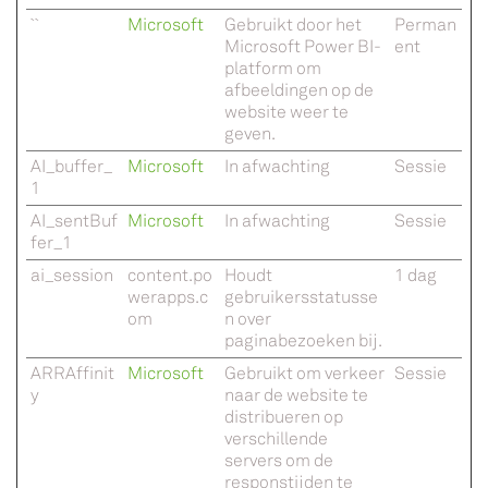
``
Microsoft
Gebruikt door het
Perman
Microsoft Power BI-
ent
platform om
afbeeldingen op de
website weer te
geven.
AI_buffer_
Microsoft
In afwachting
Sessie
1
AI_sentBuf
Microsoft
In afwachting
Sessie
fer_1
ai_session
content.po
Houdt
1 dag
werapps.c
gebruikersstatusse
om
n over
paginabezoeken bij.
ARRAffinit
Microsoft
Gebruikt om verkeer
Sessie
y
naar de website te
distribueren op
verschillende
servers om de
responstijden te