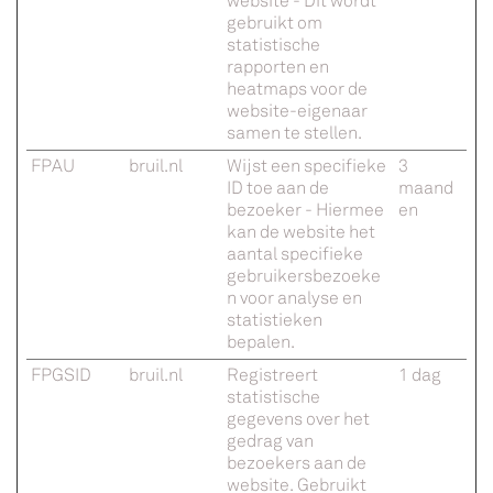
website - Dit wordt
gebruikt om
statistische
rapporten en
heatmaps voor de
website-eigenaar
samen te stellen.
FPAU
bruil.nl
Wijst een specifieke
3
ID toe aan de
maand
bezoeker - Hiermee
en
kan de website het
aantal specifieke
gebruikersbezoeke
n voor analyse en
statistieken
bepalen.
FPGSID
bruil.nl
Registreert
1 dag
statistische
gegevens over het
gedrag van
bezoekers aan de
website. Gebruikt