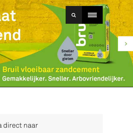
menu
roep Betonmortel
j Bruil
ice
 direct naar