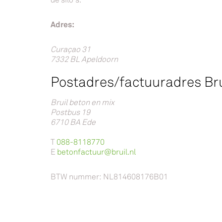
Adres:
Curaçao 31
7332 BL Apeldoorn
Postadres/factuuradres Bru
Bruil beton en mix
Postbus 19
6710 BA Ede
T
088-8118770
E
betonfactuur@bruil.nl
BTW nummer: NL814608176B01