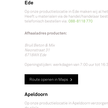
Ede
Op onze productielocatie in Ede maken wij al he
Heeft u materialen via de handel/handelaar bes
telefonisch bestellen via:
088-8118 770
Afhaaladres producten:
Bruil Beton & Mix
Neonstraat 31
6718WX Ede
Openingstijden: werkdagen van 7:00 uur tot 16:
Route openen in Maps
Apeldoorn
Op onze productielocatie in Apeldoorn verzorgen 
de silo's.