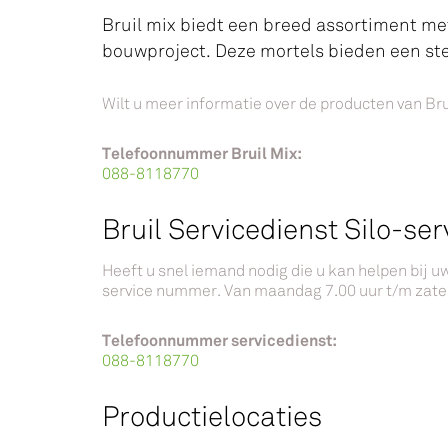
Bruil mix biedt een breed assortiment me
bouwproject. Deze mortels bieden een ste
Wilt u meer informatie over de producten van Br
Telefoonnummer Bruil Mix:
088-8118770
Bruil Servicedienst Silo-ser
Heeft u snel iemand nodig die u kan helpen bij u
service nummer. Van maandag 7.00 uur t/m zate
Telefoonnummer servicedienst:
0
88-8118770
Productielocaties