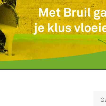
Service
Productg
Werken bi
Silo-serv
Ga