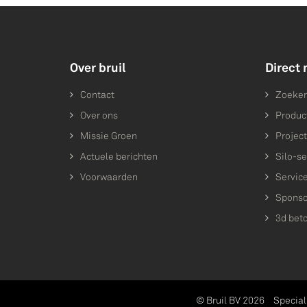
Over bruil
Direct 
Contact
Zoeke
Over ons
Produc
Missie Groen
Projec
Actuele berichten
Silo-se
Voorwaarden
Servic
Sponso
3d bet
© Bruil BV 2026
Special