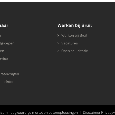
naar
Werken bij Bruil
n
Werken bij Bruil
tgroepen
Vacatures
ten
Open sollicitatie
rvice
e
raanvragen
onprinten
ist in hoogwaardige mortel en betonoplossingen
|
Disclaimer
Privacyv