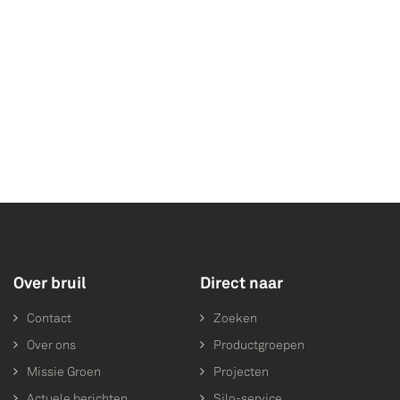
Over bruil
Direct naar
Contact
Zoeken
Over ons
Productgroepen
Missie Groen
Projecten
Actuele berichten
Silo-service