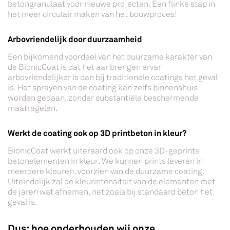
betongranulaat voor nieuwe projecten. Een flinke stap in
het meer circulair maken van het bouwproces!
Arbovriendelijk door duurzaamheid
Een bijkomend voordeel van het duurzame karakter van
de BionicCoat is dat het aanbrengen ervan
arbovriendelijker is dan bij traditionele coatings het geval
is. Het sprayen van de coating kan zelfs binnenshuis
worden gedaan, zonder substantiële beschermende
maatregelen.
Werkt de coating ook op 3D printbeton in kleur?
BionicCoat werkt uiteraard ook op onze 3D-geprinte
betonelementen in kleur. We kunnen prints leveren in
meerdere kleuren, voorzien van de duurzame coating.
Uiteindelijk zal de kleurintensiteit van de elementen met
de jaren wat afnemen, net zoals bij standaard beton het
geval is.
Dus: hoe onderhouden wij onze