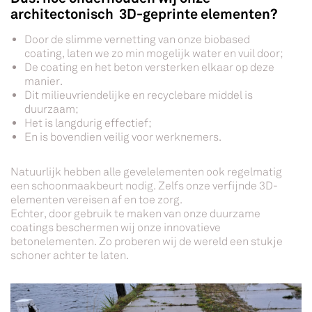
architectonisch 3D-geprinte elementen?
Door de slimme vernetting van onze biobased
coating, laten we zo min mogelijk water en vuil door;
De coating en het beton versterken elkaar op deze
manier.
Dit milieuvriendelijke en recyclebare middel is
duurzaam;
Het is langdurig effectief;
En is bovendien veilig voor werknemers.
Natuurlijk hebben alle gevelelementen ook regelmatig
een schoonmaakbeurt nodig. Zelfs onze verfijnde 3D-
elementen vereisen af en toe zorg.
Echter, door gebruik te maken van onze duurzame
coatings beschermen wij onze innovatieve
betonelementen. Zo proberen wij de wereld een stukje
schoner achter te laten.