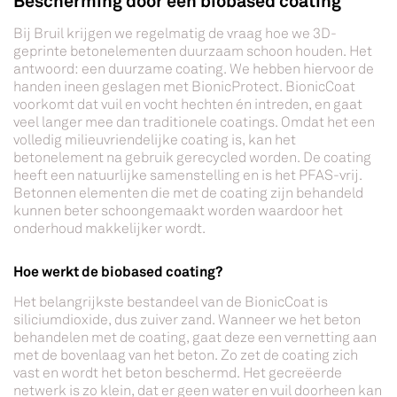
Bescherming door een biobased coating
Bij Bruil krijgen we regelmatig de vraag hoe we 3D-
geprinte betonelementen duurzaam schoon houden. Het
antwoord: een duurzame coating. We hebben hiervoor de
handen ineen geslagen met BionicProtect. BionicCoat
voorkomt dat vuil en vocht hechten én intreden, en gaat
veel langer mee dan traditionele coatings. Omdat het een
volledig milieuvriendelijke coating is, kan het
betonelement na gebruik gerecycled worden. De coating
heeft een natuurlijke samenstelling en is het PFAS-vrij.
Betonnen elementen die met de coating zijn behandeld
kunnen beter schoongemaakt worden waardoor het
onderhoud makkelijker wordt.
Hoe werkt de biobased coating?
Het belangrijkste bestandeel van de BionicCoat is
siliciumdioxide, dus zuiver zand. Wanneer we het beton
behandelen met de coating, gaat deze een vernetting aan
met de bovenlaag van het beton. Zo zet de coating zich
vast en wordt het beton beschermd. Het gecreëerde
netwerk is zo klein, dat er geen water en vuil doorheen kan