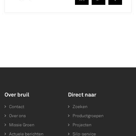
Over bruil
Direct naar
Contact
Zoeken
Over ons
Productgroepen
Missie Groen
Projecten
Actuele berichten
Silo-service