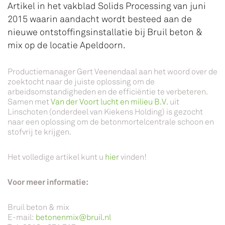
Artikel in het vakblad Solids Processing van juni
2015 waarin aandacht wordt besteed aan de
nieuwe ontstoffingsinstallatie bij Bruil beton &
mix op de locatie Apeldoorn.
Productiemanager Gert Veenendaal aan het woord over de
zoektocht naar de juiste oplossing om de
arbeidsomstandigheden en de efficiëntie te verbeteren.
Samen met
Van der Voort lucht en milieu B.V.
uit
Linschoten (onderdeel van Kiekens Holding) is gezocht
naar een oplossing om de betonmortelcentrale schoon en
stofvrij te krijgen.
Het volledige artikel kunt u
hier
vinden!
Voor meer informatie:
Bruil beton & mix
E-mail:
betonenmix@bruil.nl