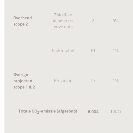
Zakelijke
Overhead
kilometers
3
0%
scope 2
privé auto
Elektriciteit
61
1%
Overige
projecten
Projecten
77
1%
scope 1 & 2
Totale CO
-emissie
(afgerond)
6.004
100%
2