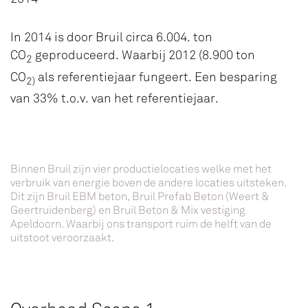
In 2014 is door Bruil circa 6.004. ton
CO
geproduceerd. Waarbij 2012 (8.900 ton
2
CO
als referentiejaar fungeert. Een besparing
2)
van 33% t.o.v. van het referentiejaar.
Binnen Bruil zijn vier productielocaties welke met het
verbruik van energie boven de andere locaties uitsteken.
Dit zijn Bruil EBM beton, Bruil Prefab Beton (Weert &
Geertruidenberg) en Bruil Beton & Mix vestiging
Apeldoorn. Waarbij ons transport ruim de helft van de
uitstoot veroorzaakt.