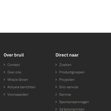
Over bruil
Direct naar
Contact
Zoeken
Over ons
Productgroepen
Missie Groen
Projecten
Actuele berichten
Silo-service
Voorwaarden
Service
Sponsoraanvragen
3d betonprinten